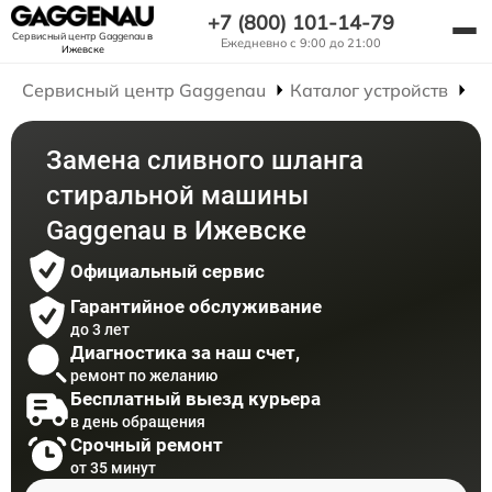
+7 (800) 101-14-79
Сервисный центр Gaggenau
в
Ежедневно с 9:00 до 21:00
Ижевске
Сервисный центр Gaggenau
Каталог устройств
Р
Замена сливного шланга
стиральной машины
Gaggenau в Ижевске
Официальный сервис
Гарантийное обслуживание
до 3 лет
Диагностика за наш счет,
ремонт по желанию
Бесплатный выезд курьера
в день обращения
Срочный ремонт
от 35 минут