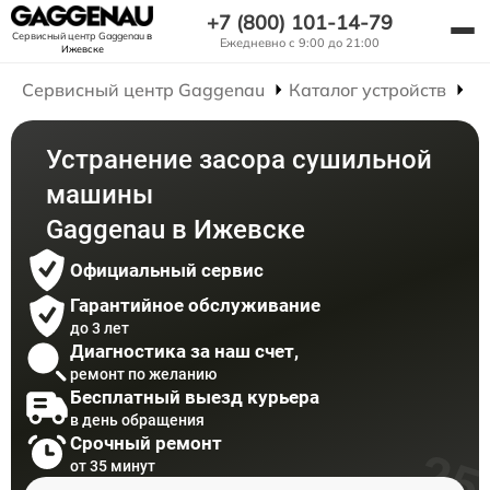
+7 (800) 101-14-79
Сервисный центр Gaggenau
в
Ежедневно с 9:00 до 21:00
Ижевске
Сервисный центр Gaggenau
Каталог устройств
Р
Устранение засора сушильной
машины
Gaggenau в Ижевске
Официальный сервис
Гарантийное обслуживание
до 3 лет
Диагностика за наш счет,
ремонт по желанию
Бесплатный выезд курьера
в день обращения
Срочный ремонт
от 35 минут