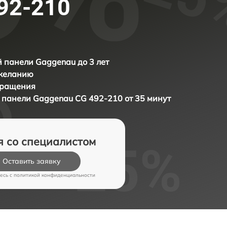
92-210
 панели Gaggenau до 3 лет
 желанию
бращения
й панели
Gaggenau CG 492-210 от 35 минут
я со специалистом
Оставить заявку
есь c
политикой конфиденциальности