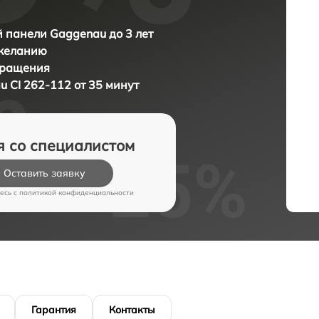
 панели Gaggenau до 3 лет
 желанию
бращения
 CI 262-112 от 35 минут
я со специалистом
Оставить заявку
есь c
политикой конфиденциальности
Гарантия
Контакты