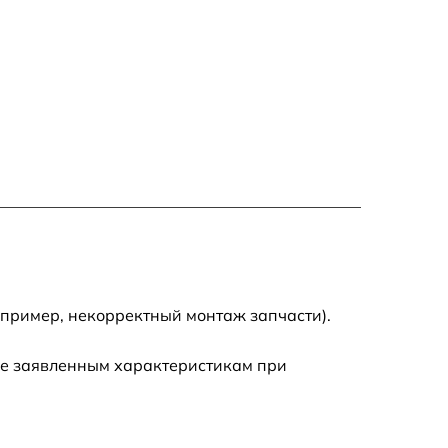
750 р
600 р
1600 р
1900 р
1600 р
апример, некорректный монтаж запчасти).
ие заявленным характеристикам при