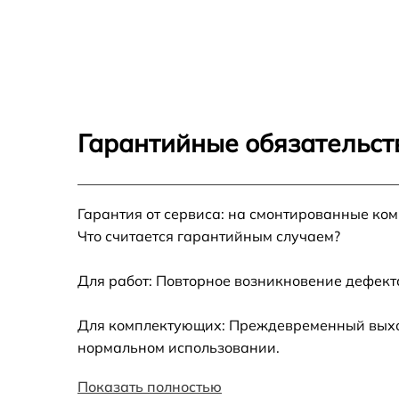
Ремонт переключателя Gaggenau CK 216-
104
Разблокировка варочной панели Gaggenau
CK 216-104
Замена панели управления Gaggenau CK
216-104
Гарантийные обязательст
Ремонт модуля управления Gaggenau CK
216-104
Гарантия от сервиса: на смонтированные ко
Замена сенсора Gaggenau CK 216-104
Что считается гарантийным случаем?
Для работ: Повторное возникновение дефект
Для комплектующих: Преждевременный выход 
нормальном использовании.
Показать полностью