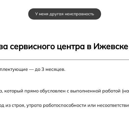
от 60 мин
У меня другая неисправность
от 60 мин
от 60 мин
ва сервисного центра в Ижевске
от 60 мин
мплектующие — до 3 месяцев.
от 60 мин
а, который прямо обусловлен с выполненной работой (н
из строя, утрата работоспособности или несоответств