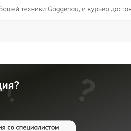
ашей техники Gaggenau, и курьер достави
ция?
ия со специалистом