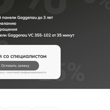
 панели Gaggenau до 3 лет
 желанию
бращения
нели
Gaggenau VC 355-102 от 35 минут
я со специалистом
Оставить заявку
есь c
политикой конфиденциальности