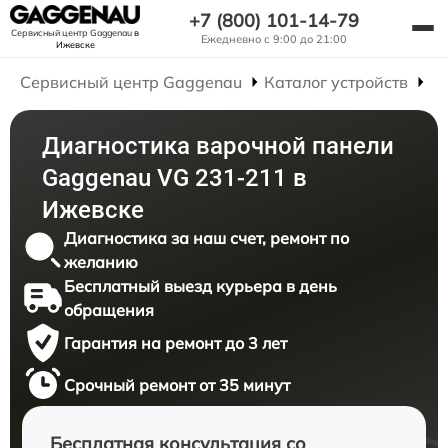
+7 (800) 101-14-79
Сервисный центр Gaggenau
в
Ежедневно с 9:00 до 21:00
Ижевске
Сервисный центр Gaggenau
Каталог устройств
Р
Диагностика варочной панели
Gaggenau VG 231-211 в
Ижевске
Диагностика за наш счет, ремонт по
желанию
Бесплатный выезд курьера в день
обращения
Гарантия на ремонт до 3 лет
Срочный ремонт от 35 минут
Бесплатная консультация со