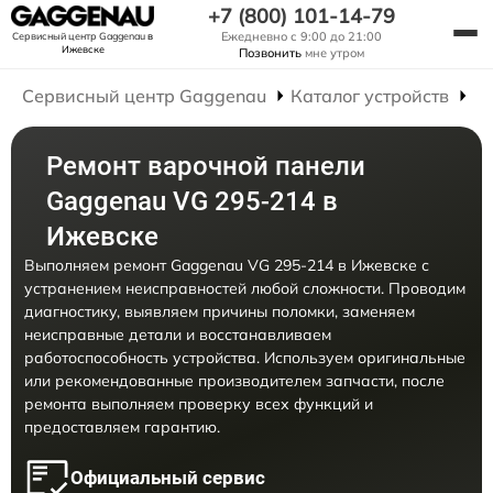
+7 (800) 101-14-79
Ежедневно с 9:00 до 21:00
Сервисный центр Gaggenau
в
Ижевске
Позвонить
мне утром
Сервисный центр Gaggenau
Каталог устройств
Р
Ремонт варочной панели
Gaggenau VG 295-214 в
Ижевске
Выполняем ремонт Gaggenau VG 295-214 в Ижевске с
устранением неисправностей любой сложности. Проводим
диагностику, выявляем причины поломки, заменяем
неисправные детали и восстанавливаем
работоспособность устройства. Используем оригинальные
или рекомендованные производителем запчасти, после
ремонта выполняем проверку всех функций и
предоставляем гарантию.
Официальный сервис