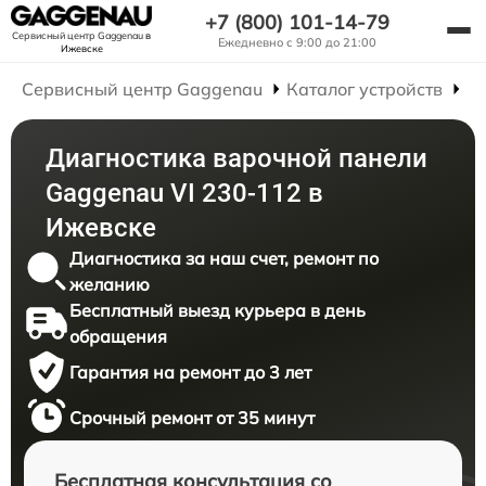
+7 (800) 101-14-79
Сервисный центр Gaggenau
в
Ежедневно с 9:00 до 21:00
Ижевске
Сервисный центр Gaggenau
Каталог устройств
Р
Диагностика варочной панели
Gaggenau VI 230-112 в
Ижевске
Диагностика за наш счет, ремонт по
желанию
Бесплатный выезд курьера в день
обращения
Гарантия на ремонт до 3 лет
Срочный ремонт от 35 минут
Бесплатная консультация со