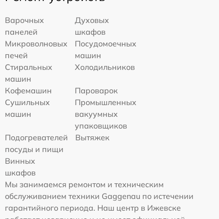
Варочных
Духовых
панелей
шкафов
Микроволновых
Посудомоечных
печей
машин
Стиральных
Холодильников
машин
Кофемашин
Пароварок
Сушильных
Промышленных
машин
вакуумных
упаковщиков
Подогревателей
Вытяжек
посуды и пищи
Винных
шкафов
Мы занимаемся ремонтом и техническим
обслуживанием техники Gaggenau по истечении
гарантийного периода. Наш центр в Ижевске