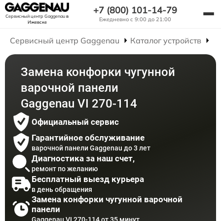
+7 (800) 101-14-79
Сервисный центр Gaggenau
в
Ежедневно с 9:00 до 21:00
Ижевске
Сервисный центр Gaggenau
Каталог устройств
Р
Замена конфорки чугунной
варочной панели
Gaggenau VI 270-114
Официальный сервис
Гарантийное обслуживание
варочной панели Gaggenau до 3 лет
Диагностика за наш счет,
ремонт по желанию
Бесплатный выезд курьера
в день обращения
Замена конфорки чугунной варочной
панели
Gaggenau VI 270-114 от 35 минут