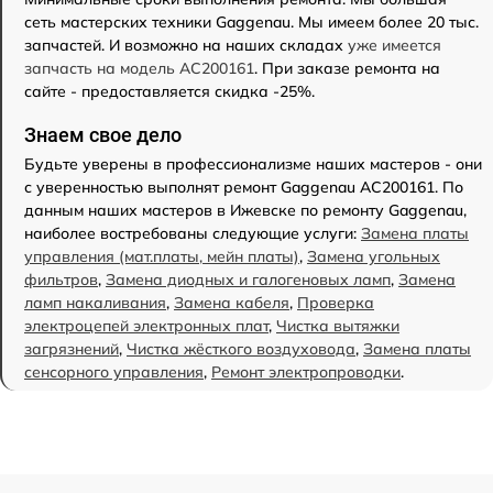
сеть мастерских техники Gaggenau. Мы имеем более 20 тыс.
запчастей. И возможно на наших складах
уже имеется
запчасть на модель AC200161
. При заказе ремонта на
сайте - предоставляется скидка -25%.
Знаем свое дело
Будьте уверены в профессионализме наших мастеров - они
с уверенностью выполнят ремонт Gaggenau AC200161. По
данным наших мастеров в Ижевске по ремонту Gaggenau,
наиболее востребованы следующие услуги:
Замена платы
управления (мат.платы, мейн платы)
,
Замена угольных
фильтров
,
Замена диодных и галогеновых ламп
,
Замена
ламп накаливания
,
Замена кабеля
,
Проверка
электроцепей электронных плат
,
Чистка вытяжки
загрязнений
,
Чистка жёсткого воздуховода
,
Замена платы
сенсорного управления
,
Ремонт электропроводки
.