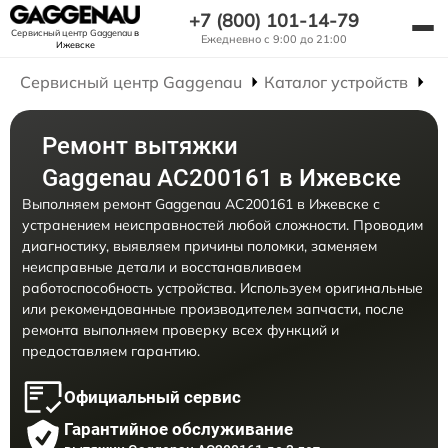
+7 (800) 101-14-79
Сервисный центр Gaggenau
в
Ежедневно с 9:00 до 21:00
Ижевске
Сервисный центр Gaggenau
Каталог устройств
Р
Ремонт вытяжки
Gaggenau AC200161 в Ижевске
Выполняем ремонт Gaggenau AC200161 в Ижевске с
устранением неисправностей любой сложности. Проводим
диагностику, выявляем причины поломки, заменяем
неисправные детали и восстанавливаем
работоспособность устройства. Используем оригинальные
или рекомендованные производителем запчасти, после
ремонта выполняем проверку всех функций и
предоставляем гарантию.
Официальный сервис
Гарантийное обслуживание