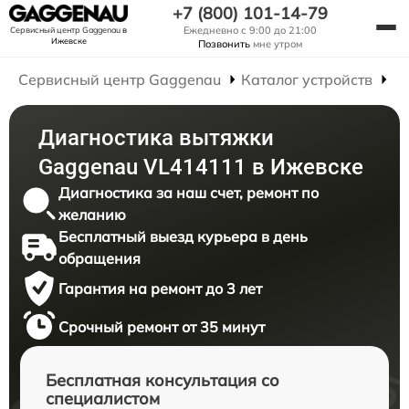
+7 (800) 101-14-79
Ежедневно с 9:00 до 21:00
Сервисный центр Gaggenau
в
Ижевске
Позвонить
мне утром
Сервисный центр Gaggenau
Каталог устройств
Р
Диагностика вытяжки
Gaggenau VL414111 в Ижевске
Диагностика за наш счет, ремонт по
желанию
Бесплатный выезд курьера в день
обращения
Гарантия на ремонт до 3 лет
Срочный ремонт от 35 минут
Бесплатная консультация со
специалистом