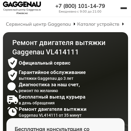
+7 (800) 101-14-79
Сервисный центр Gaggenau
в
Ежедневно с 9:00 до 21:00
Ижевске
Сервисный центр Gaggenau
Каталог устройств
Р
Ремонт двигателя вытяжки
Gaggenau VL414111
Официальный сервис
Гарантийное обслуживание
вытяжки Gaggenau до 3 лет
Диагностика за наш счет,
ремонт по желанию
Бесплатный выезд курьера
в день обращения
Ремонт двигателя вытяжки
Gaggenau VL414111 от 35 минут
Бесплатная консультация со